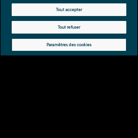
Tout accepter
CUPRA RAVAL 2026
Tout refuser
ÉMOTIONNELLE, REBELLE,
EMBLÉMATIQUE Un ADN urbain
Paramètres des cookies
et un design électrique
révolutionnaire.
En savoir plus