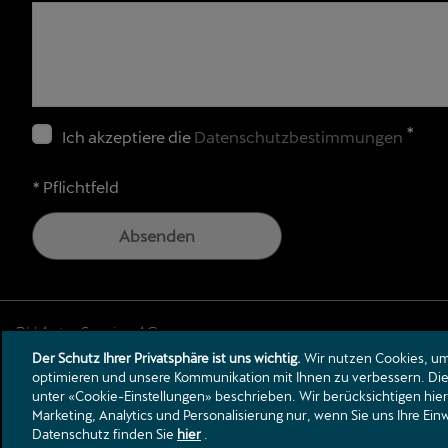
*
Ich akzeptiere die
Datenschutzbestimmungen
* Pflichtfeld
Absenden
Der Schutz Ihrer Privatsphäre ist uns wichtig.
Wir nutzen Cookies, um 
Unterdorfstrasse 28
optimieren und unsere Kommunikation mit Ihnen zu verbessern. Die 
5612
Villmergen
unter «Cookie-Einstellungen» beschrieben. Wir berücksichtigen hier
villmergen@rhauto.ch
Marketing, Analytics und Personalisierung nur, wenn Sie uns Ihre Ei
Datenschutz finden Sie
hier
.
Tel.:
+41 56 622 69 50