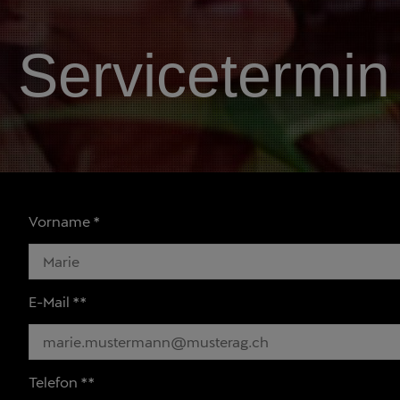
Servicetermin
Vorname
*
E-Mail **
Telefon **