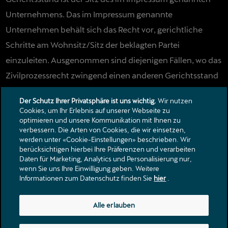
Unternehmens. Das im Impressum genannte
Unternehmen behält sich das Recht vor, gerichtliche
Schritte am Wohnsitz/Sitz der beklagten Partei
einzuleiten. Ausgenommen sind diejenigen Fällen, wo das
Zivilprozessrecht zwingend einen anderen Gerichtsstand
vorschreibt.
Der Schutz Ihrer Privatsphäre ist uns wichtig.
Wir nutzen
Cookies, um Ihr Erlebnis auf unserer Webseite zu
optimieren und unsere Kommunikation mit Ihnen zu
verbessern. Die Arten von Cookies, die wir einsetzen,
Kontakt
werden unter «Cookie-Einstellungen» beschrieben. Wir
Kataloge & Preislisten
berücksichtigen hierbei Ihre Präferenzen und verarbeiten
Daten für Marketing, Analytics und Personalisierung nur,
Rechtliche Hinweise
wenn Sie uns Ihre Einwilligung geben. Weitere
Datenschutzerklärung
Informationen zum Datenschutz finden Sie
hier
.
Talstrasse 18
Alle erlauben
3922
Stalden VS