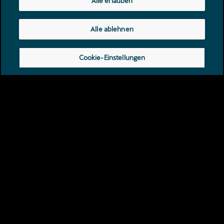
Alle erlauben
CUPRA RAVAL 2026
Alle ablehnen
EMOTIONAL, REBELLISCH,
IKONISCH Mit urbaner DNA und
Cookie-Einstellungen
wegweisendem elektrischem
Design entwickelt.
Mehr erfahren