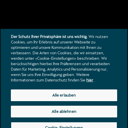
Der Schutz Ihrer Privatsphäre ist uns wichtig.
Wir nutzen
Cookies, um Ihr Erlebnis auf unserer Webseite zu
optimieren und unsere Kommunikation mit Ihnen zu
verbessern. Die Arten von Cookies, die wir einsetzen,
Kontakt
werden unter «Cookie-Einstellungen» beschrieben. Wir
Kataloge & Preislisten
berücksichtigen hierbei Ihre Präferenzen und verarbeiten
Daten für Marketing, Analytics und Personalisierung nur,
Rechtliche Hinweise
wenn Sie uns Ihre Einwilligung geben. Weitere
Datenschutzerklärung
Informationen zum Datenschutz finden Sie
hier
.
Talstrasse 18
Alle erlauben
3922
Stalden VS
info@neubrueck.com
Alle ablehnen
Tel.:
+41 27 952 20 01
Cookie-Einstellungen