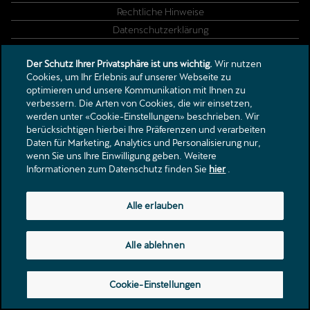
Rechtliche Hinweise
Datenschutzerklärung
Der Schutz Ihrer Privatsphäre ist uns wichtig.
Wir nutzen
Talstrasse 18
Cookies, um Ihr Erlebnis auf unserer Webseite zu
3922
Stalden VS
optimieren und unsere Kommunikation mit Ihnen zu
info@neubrueck.com
verbessern. Die Arten von Cookies, die wir einsetzen,
werden unter «Cookie-Einstellungen» beschrieben. Wir
Tel.:
+41 27 952 20 01
berücksichtigen hierbei Ihre Präferenzen und verarbeiten
Daten für Marketing, Analytics und Personalisierung nur,
wenn Sie uns Ihre Einwilligung geben. Weitere
Informationen zum Datenschutz finden Sie
hier
.
Alle erlauben
Alle ablehnen
Cookie-Einstellungen