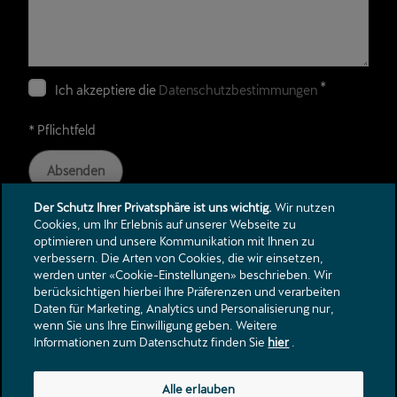
*
Ich akzeptiere die
Datenschutzbestimmungen
* Pflichtfeld
Absenden
Der Schutz Ihrer Privatsphäre ist uns wichtig.
Wir nutzen
Cookies, um Ihr Erlebnis auf unserer Webseite zu
optimieren und unsere Kommunikation mit Ihnen zu
verbessern. Die Arten von Cookies, die wir einsetzen,
Kontakt
werden unter «Cookie-Einstellungen» beschrieben. Wir
Kataloge & Preislisten
berücksichtigen hierbei Ihre Präferenzen und verarbeiten
Daten für Marketing, Analytics und Personalisierung nur,
Rechtliche Hinweise
wenn Sie uns Ihre Einwilligung geben. Weitere
Datenschutzerklärung
Informationen zum Datenschutz finden Sie
hier
.
Bahnhofstrasse 186
Alle erlauben