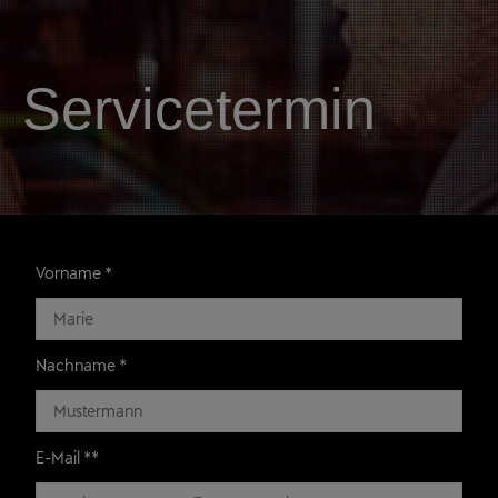
Servicetermin
Vorname
*
Nachname
*
E-Mail **