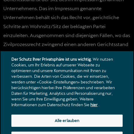
Unternehmens. Das im Impressum genannte
Unternehmen behält sich das Recht vor, gerichtliche
Schritte am Wohnsitz/Sitz der beklagten Partei
einzuleiten. Ausgenommen sind diejenigen Fällen, wo das
Zivilprozessrecht zwingend einen anderen Gerichtsstand
vorschreibt.
Der Schutz Ihrer Privatsphäre ist uns wichtig.
Wir nutzen
Cookies, um Ihr Erlebnis auf unserer Webseite zu
optimieren und unsere Kommunikation mit Ihnen zu
verbessern. Die Arten von Cookies, die wir einsetzen,
Kontakt
werden unter «Cookie-Einstellungen» beschrieben. Wir
Kataloge & Preislisten
berücksichtigen hierbei Ihre Präferenzen und verarbeiten
Daten für Marketing, Analytics und Personalisierung nur,
Rechtliche Hinweise
wenn Sie uns Ihre Einwilligung geben. Weitere
Datenschutzerklärung
Informationen zum Datenschutz finden Sie
hier
.
Bahnhofstrasse 186
Alle erlauben
6423
Seewen SZ