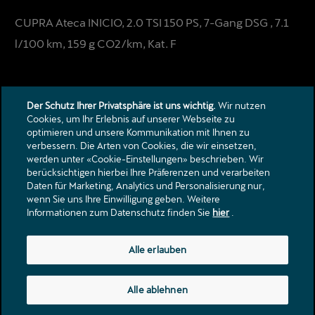
CUPRA Ateca INICIO, 2.0 TSI 150 PS, 7-Gang DSG , 7.1
l/100 km, 159 g CO2/km, Kat. F
Der Schutz Ihrer Privatsphäre ist uns wichtig.
Wir nutzen
Cookies, um Ihr Erlebnis auf unserer Webseite zu
optimieren und unsere Kommunikation mit Ihnen zu
verbessern. Die Arten von Cookies, die wir einsetzen,
Kontakt
werden unter «Cookie-Einstellungen» beschrieben. Wir
berücksichtigen hierbei Ihre Präferenzen und verarbeiten
Kataloge & Preislisten
Daten für Marketing, Analytics und Personalisierung nur,
Rechtliche Hinweise
wenn Sie uns Ihre Einwilligung geben. Weitere
Datenschutzerklärung
Informationen zum Datenschutz finden Sie
hier
.
Landstrasse 62
Alle erlauben
5436
Würenlos
info@centrum-garage.ch
Alle ablehnen
Tel.:
+41 56 436 80 60