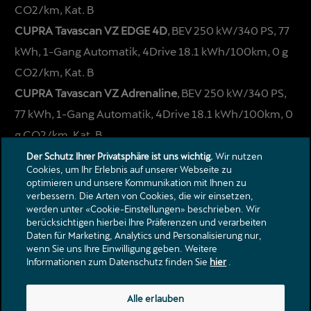
CO2/km, Kat. B
CUPRA Tavascan VZ EDGE 4D
, BEV 250 kW/340 PS, 77
kWh, 1-Gang Automatik, 4Drive 18.1 kWh/100km, 0 g
CO2/km, Kat. B
CUPRA Tavascan VZ Adrenaline
, BEV 250 kW/340 PS,
77 kWh, 1-Gang Automatik, 4Drive 18.1 kWh/100km, 0
g CO2/km, Kat. B
Der Schutz Ihrer Privatsphäre ist uns wichtig.
Wir nutzen
Cookies, um Ihr Erlebnis auf unserer Webseite zu
optimieren und unsere Kommunikation mit Ihnen zu
verbessern. Die Arten von Cookies, die wir einsetzen,
werden unter «Cookie-Einstellungen» beschrieben. Wir
berücksichtigen hierbei Ihre Präferenzen und verarbeiten
Daten für Marketing, Analytics und Personalisierung nur,
Kontakt
wenn Sie uns Ihre Einwilligung geben. Weitere
Informationen zum Datenschutz finden Sie
hier
.
Kataloge & Preislisten
Rechtliche Hinweise
Datenschutzerklärung
Alle erlauben