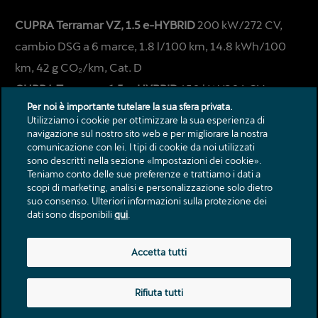
CUPRA Terramar VZ, 1.5 e-HYBRID
200 kW/272 CV,
cambio DSG a 6 marce, 1.8 l/100 km, 14.8 kWh/100
km, 42 g CO₂/km, Cat. D
CUPRA Terramar, 1.5 e-HYBRID
150 kW/204 CV,
Per noi è importante tutelare la sua sfera privata.
cambio DSG a 6 marce, 1.8 l/100 km, 14.8 kWh/100
Utilizziamo i cookie per ottimizzare la sua esperienza di
km, 42 g CO₂/km, Cat. D
navigazione sul nostro sito web e per migliorare la nostra
comunicazione con lei. I tipi di cookie da noi utilizzati
sono descritti nella sezione «Impostazioni dei cookie».
Teniamo conto delle sue preferenze e trattiamo i dati a
scopi di marketing, analisi e personalizzazione solo dietro
suo consenso. Ulteriori informazioni sulla protezione dei
dati sono disponibili
qui
.
Contatto
Accetta tutti
Cataloghi e listini prezzi
Note legali
Rifiuta tutti
Protezione dei dati
Impressum