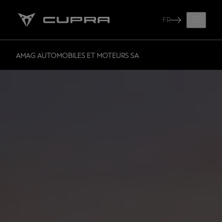
FR
AMAG AUTOMOBILES ET MOTEURS SA