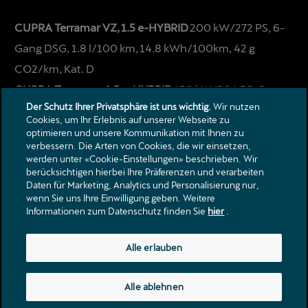
CUPRA Terramar VZ, 1.5 e-HYBRID
200 kW/272 PS, 6-
Gang DSG, 1.8 l/100 km, 14.8 kWh/100km, 42 g
CO2/km, Kat. D
CUPRA Terramar, 1.5 e-HYBRID
150 kW/204 PS, 6-
Der Schutz Ihrer Privatsphäre ist uns wichtig.
Wir nutzen
Gang DSG, 1.8 l/100 km, 14.8 kWh/100km, 42 g
Cookies, um Ihr Erlebnis auf unserer Webseite zu
CO2/km, Kat. D
optimieren und unsere Kommunikation mit Ihnen zu
verbessern. Die Arten von Cookies, die wir einsetzen,
werden unter «Cookie-Einstellungen» beschrieben. Wir
berücksichtigen hierbei Ihre Präferenzen und verarbeiten
Daten für Marketing, Analytics und Personalisierung nur,
wenn Sie uns Ihre Einwilligung geben. Weitere
Informationen zum Datenschutz finden Sie
hier
.
Kontakt
Alle erlauben
Kataloge & Preislisten
Rechtliche Hinweise
Alle ablehnen
Datenschutzerklärung