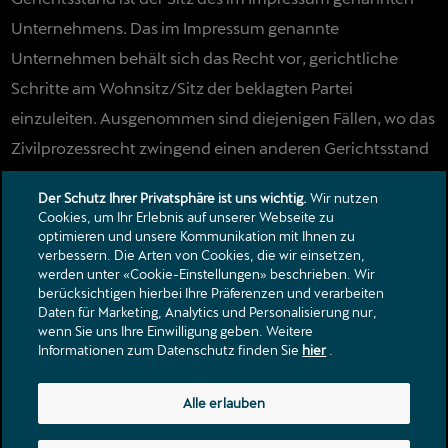
Unternehmens. Das im Impressum genannte
Unternehmen behält sich das Recht vor, gerichtliche
Schritte am Wohnsitz/Sitz der beklagten Partei
einzuleiten. Ausgenommen sind diejenigen Fällen, wo das
Zivilprozessrecht zwingend einen anderen Gerichtsstand
vorschreibt.
Der Schutz Ihrer Privatsphäre ist uns wichtig.
Wir nutzen
Cookies, um Ihr Erlebnis auf unserer Webseite zu
optimieren und unsere Kommunikation mit Ihnen zu
verbessern. Die Arten von Cookies, die wir einsetzen,
Kontakt
werden unter «Cookie-Einstellungen» beschrieben. Wir
Kataloge & Preislisten
berücksichtigen hierbei Ihre Präferenzen und verarbeiten
Daten für Marketing, Analytics und Personalisierung nur,
Rechtliche Hinweise
wenn Sie uns Ihre Einwilligung geben. Weitere
Datenschutzerklärung
Informationen zum Datenschutz finden Sie
hier
.
St. Urbanstrasse 9
Alle erlauben
6144
Zell LU