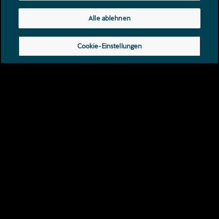
CUPRA RAVAL 2026
Alle ablehnen
EMOTIONAL, REBELLISCH,
IKONISCH Mit urbaner DNA und
Cookie-Einstellungen
wegweisendem elektrischem
Design entwickelt.
Mehr erfahren