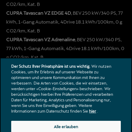
CO2/km, Kat. B
CUPRA Tavascan VZ EDGE 4D
, BEV 250 kW/340 PS, 77
kWh, 1-Gang Automatik, 4Drive 18.1 kWh/100km, 0 g
CO2/km, Kat. B
CUPRA Tavascan VZ Adrenaline
, BEV 250 kW/340 PS,
77 kWh, 1-Gang Automatik, 4Drive 18.1 kWh/100km, 0
g CO2/km, Kat. B
Der Schutz Ihrer Privatsphäre ist uns wichtig.
Wir nutzen
Cookies, um Ihr Erlebnis auf unserer Webseite zu
optimieren und unsere Kommunikation mit Ihnen zu
verbessern. Die Arten von Cookies, die wir einsetzen,
werden unter «Cookie-Einstellungen» beschrieben. Wir
berücksichtigen hierbei Ihre Präferenzen und verarbeiten
Daten für Marketing, Analytics und Personalisierung nur,
Kontakt
wenn Sie uns Ihre Einwilligung geben. Weitere
Informationen zum Datenschutz finden Sie
hier
.
Kataloge & Preislisten
Rechtliche Hinweise
Datenschutzerklärung
Alle erlauben