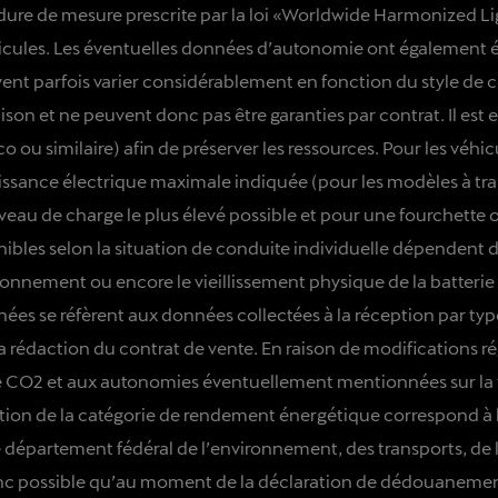
édure de mesure prescrite par la loi «Worldwide Harmonized L
ules. Les éventuelles données d’autonomie ont également été 
nt parfois varier considérablement en fonction du style de 
saison et ne peuvent donc pas être garanties par contrat. Il es
ou similaire) afin de préserver les ressources. Pour les véhic
uissance électrique maximale indiquée (pour les modèles à tra
veau de charge le plus élevé possible et pour une fourchett
ibles selon la situation de conduite individuelle dépendent de
itionnement ou encore le vieillissement physique de la batteri
es se réfèrent aux données collectées à la réception par ty
a rédaction du contrat de vente. En raison de modifications ré
de CO2 et aux autonomies éventuellement mentionnées sur la
ion de la catégorie de rendement énergétique correspond à la
. Le département fédéral de l’environnement, des transports, 
onc possible qu’au moment de la déclaration de dédouanement,