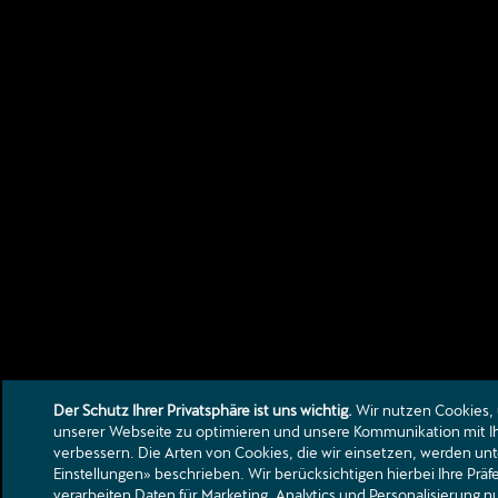
Der Schutz Ihrer Privatsphäre ist uns wichtig.
Wir nutzen Cookies, u
unserer Webseite zu optimieren und unsere Kommunikation mit I
verbessern. Die Arten von Cookies, die wir einsetzen, werden un
Einstellungen» beschrieben. Wir berücksichtigen hierbei Ihre Prä
verarbeiten Daten für Marketing, Analytics und Personalisierung n