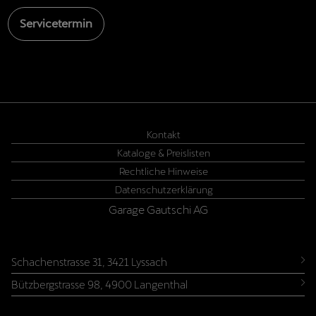
Servicetermin
Kontakt
Kataloge & Preislisten
Rechtliche Hinweise
Datenschutzerklärung
Garage Gautschi AG

Schachenstrasse 31, 3421 Lyssach
auto@gautschi.ch
Bützbergstrasse 98, 4900 Langenthal
Tel.:
+41 34 448 00 00
garage@gautschi.ch