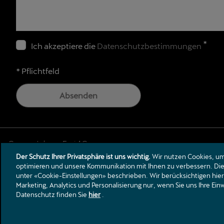
*
Ich akzeptiere die
Datenschutzbestimmungen
* Pflichtfeld
Absenden
Der Schutz Ihrer Privatsphäre ist uns wichtig.
Wir nutzen Cookies, um 
Hammerstrasse 85
optimieren und unsere Kommunikation mit Ihnen zu verbessern. Die 
8032
Zürich
unter «Cookie-Einstellungen» beschrieben. Wir berücksichtigen hier
info.seat@jfrei.ch
Marketing, Analytics und Personalisierung nur, wenn Sie uns Ihre Ei
Datenschutz finden Sie
hier
.
Tel.:
+41 44 381 18 00