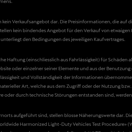
hmens.
n kein Verkaufsangebot dar. Die Preisinformationen, die auf 
stellen kein bindendes Angebot für den Verkauf von etwaigen 
n unterliegt den Bedingungen des jeweiligen Kaufvertrages.
Haftung (einschliesslich aus Fahrlässigkeit) für Schäden all
site oder einzelner seiner Elemente und aus der Benutzung e
verlässigkeit und Vollständigkeit der Informationen übernomme
erieller Art, welche aus dem Zugriff oder der Nutzung bzw. 
e oder durch technische Störungen entstanden sind, werden
ernorts aufgeführt sind, stellen blosse Näherungswerte dar
rldwide Harmonized Light-Duty Vehicles Test Procedure» (W