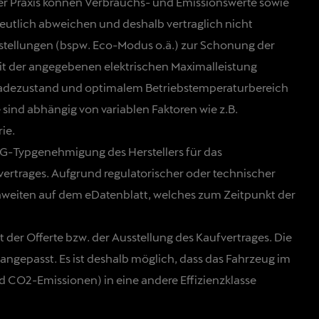
der Praxis können Verbrauchs- und Emissionswerte sowie
eutlich abweichen und deshalb vertraglich nicht
stellungen (bspw. Eco-Modus o.ä.) zur Schonung der
mit der angegebenen elektrischen Maximalleistung
m Ladezustand und optimalem Betriebstemperaturbereich
 sind abhängig von variablen Faktoren wie z.B.
ie.
EG-Typgenehmigung des Herstellers für das
ertrages. Aufgrund regulatorischer oder technischer
hweiten auf dem eDatenblatt, welches zum Zeitpunkt der
 der Offerte bzw. der Ausstellung des Kaufvertrages. Die
ngepasst. Es ist deshalb möglich, dass das Fahrzeug im
 CO2-Emissionen) in eine andere Effizienzklasse