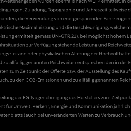
ichweitenangaben wurden ebenfalls nach WLTP ermittelt. In 
edingungen, Zuladung, Topographie und Jahreszeit teilweise d
orhanden, die Verwendung von energiesparenden Fahrzeugein
elektrische Maximalleistung und die Beschleunigung, welche 
alleistung ermittelt gemäss UN-GTR.21), bei möglichst hohe
Fahrsituation zur Verfügung stehende Leistung und Reichweite
ngszustand oder physikalischen Alterung der Hochvoltbatter
u allfällig genannten Reichweiten entsprechen den in der 
n zum Zeitpunkt der Offerte bzw. der Ausstellung des Kaufv
uch, zu den CO2-Emissionen und zu allfällig genannten Reic
nteilung der EG Typgenehmigung des Herstellers zum Zeitpunkt
 für Umwelt, Verkehr, Energie und Kommunikation jährlich a
Datenblatts (auch bei unveränderten Werten zu Verbrauch und