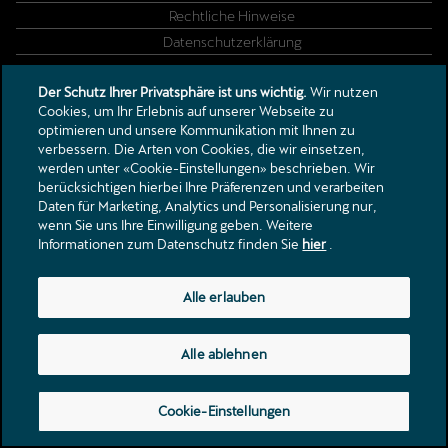
Rechtliche Hinweise
Datenschutzerklärung
Der Schutz Ihrer Privatsphäre ist uns wichtig.
Wir nutzen
Wässeristrasse 10
Cookies, um Ihr Erlebnis auf unserer Webseite zu
8340
Hinwil
optimieren und unsere Kommunikation mit Ihnen zu
info@faustauto.ch
verbessern. Die Arten von Cookies, die wir einsetzen,
werden unter «Cookie-Einstellungen» beschrieben. Wir
Tel.:
+41 44 511 35 35
berücksichtigen hierbei Ihre Präferenzen und verarbeiten
Daten für Marketing, Analytics und Personalisierung nur,
wenn Sie uns Ihre Einwilligung geben. Weitere
Informationen zum Datenschutz finden Sie
hier
.
Alle erlauben
Alle ablehnen
Cookie-Einstellungen