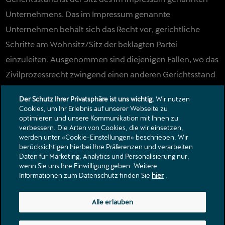
Unternehmens. Das im Impressum genannte
Unternehmen behält sich das Recht vor, gerichtliche
Schritte am Wohnsitz/Sitz der beklagten Partei
einzuleiten. Ausgenommen sind diejenigen Fällen, wo das
Zivilprozessrecht zwingend einen anderen Gerichtsstand
vorschreibt.
Der Schutz Ihrer Privatsphäre ist uns wichtig.
Wir nutzen
Cookies, um Ihr Erlebnis auf unserer Webseite zu
optimieren und unsere Kommunikation mit Ihnen zu
verbessern. Die Arten von Cookies, die wir einsetzen,
Kontakt
werden unter «Cookie-Einstellungen» beschrieben. Wir
Kataloge & Preislisten
berücksichtigen hierbei Ihre Präferenzen und verarbeiten
Daten für Marketing, Analytics und Personalisierung nur,
Rechtliche Hinweise
wenn Sie uns Ihre Einwilligung geben. Weitere
Datenschutzerklärung
Informationen zum Datenschutz finden Sie
hier
.
Langfeldstrasse 77
Alle erlauben
8500
Frauenfeld