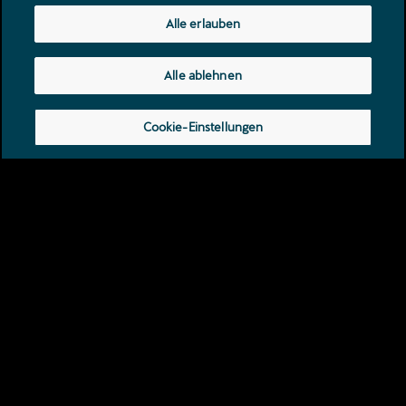
Montag - Donnerstag
07:15
-
12:00
13:15
-
17:30
Alle erlauben
Freitag
07:15
-
12:00
13:15
-
16:30
Samstag - Sonntag
geschlossen
Alle ablehnen
Waschanlage
Montag - Donnerstag
Cookie-Einstellungen
07:15
-
12:00
13:15
-
17:30
Freitag
07:15
-
12:00
13:15
-
16:30
Samstag - Sonntag
geschlossen
Kontakt
Kataloge & Preislisten
Rechtliche Hinweise
Datenschutzerklärung
Kreuzlingerstrasse 30
8580
Amriswil