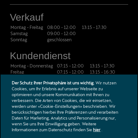
Verkauf
Montag - Freitag
08:00
-
12:00
13:15
-
17:30
Samstag
09:00
-
12:00
Sonntag
geschlossen
Kundendienst
Montag - Donnerstag
07:15
-
12:00
13:15
-
17:30
Freitag
07:15
-
12:00
13:15
-
16:30
Samstag - Sonntag
geschlossen
Der Schutz Ihrer Privatsphäre ist uns wichtig.
Wir nutzen
Cookies, um Ihr Erlebnis auf unserer Webseite zu
Autovermietung
optimieren und unsere Kommunikation mit Ihnen zu
verbessern. Die Arten von Cookies, die wir einsetzen,
Montag - Donnerstag
07:15
-
12:00
13:15
-
17:30
werden unter «Cookie-Einstellungen» beschrieben. Wir
Freitag
07:15
-
12:00
13:15
-
16:30
berücksichtigen hierbei Ihre Präferenzen und verarbeiten
Samstag - Sonntag
geschlossen
Daten für Marketing, Analytics und Personalisierung nur,
wenn Sie uns Ihre Einwilligung geben. Weitere
Elektroladestelle
Informationen zum Datenschutz finden Sie
hier
.