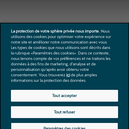
La protection de votre sphère privée nous importe.
Nous
utilisons des cookies pour optimiser votre expérience sur
;
notre site et améliorer notre communication avec vous.
Les types de cookies que nous utilisons sont décrits dans
la rubrique «Paramètres des cookies». Dans ce contexte,
Contact
nous tenons compte de vos préférences et ne traitons les
données à des fins de marketing, d’analyse et de
Catalogues & listes de prix
personnalisation qu’après avoir obtenu votre
Mentions légales
consentement. Vous trouverez
ici
de plus amples
Protection des donnèes
informations sur la protection des données.
rue du Jura Industriel 32
Tout accepter
2300
La Chaux-de-Fonds
garage@asticher.ch
Tout refuser
Tél.:
+41 32 925 70 70
Paramètres des cookies