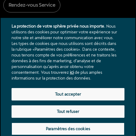
Rendez-vous Service
La protection de votre sphère privée nous importe.
Nous
utilisons des cookies pour optimiser votre expérience sur
notre site et améliorer notre communication avec vous.
Les types de cookies que nous utilisons sont décrits dans
la rubrique «Paramètres des cookies». Dans ce contexte,
Contact
nous tenons compte de vos préférences et ne traitons les
données à des fins de marketing, d’analyse et de
Catalogues & listes de prix
personnalisation qu’après avoir obtenu votre
Mentions légales
consentement. Vous trouverez
ici
de plus amples
Protection des donnèes
informations sur la protection des données.
rue du Jura Industriel 32
Tout accepter
2300
La Chaux-de-Fonds
garage@asticher.ch
Tout refuser
Tél.:
+41 32 925 70 70
Paramètres des cookies