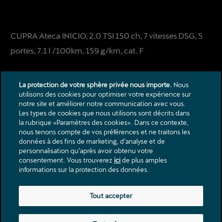
CUPRA Ateca INICIO, 2.0 TSI 150 ch, 7 vitesses DSG, 5
portes, 7.1 l /100km, 159 g/km, cat. F
La protection de votre sphère privée nous importe.
Nous
utilisons des cookies pour optimiser votre expérience sur
notre site et améliorer notre communication avec vous.
Les types de cookies que nous utilisons sont décrits dans
la rubrique «Paramètres des cookies». Dans ce contexte,
Contact
nous tenons compte de vos préférences et ne traitons les
données à des fins de marketing, d’analyse et de
Catalogues & listes de prix
personnalisation qu’après avoir obtenu votre
Mentions légales
consentement. Vous trouverez
ici
de plus amples
Protection des donnèes
informations sur la protection des données.
Av. de Grandson 72
Tout accepter
1400
Yverdon-les-Bains
info@alternativecars.ch