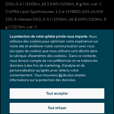
DSG, 0.4 l /100km, 16.5 kWh/100km, 8 g/km, cat. C
CUPRA Leon Sportstourer, 1.5 e-HYBRID, 204 ch/kW
150, 6 vitesses DSG, 0.4 l /100km, 16.8 kWh/100km, 9
g CO2/km, cat. C
La protection de votre sphère privée nous importe.
Nous
utilisons des cookies pour optimiser votre expérience sur
notre site et améliorer notre communication avec vous.
Les types de cookies que nous utilisons sont décrits dans
la rubrique «Paramètres des cookies». Dans ce contexte,
nous tenons compte de vos préférences et ne traitons les
données à des fins de marketing, d’analyse et de
Contact
personnalisation qu’après avoir obtenu votre
Catalogues & listes de prix
consentement. Vous trouverez
ici
de plus amples
informations sur la protection des données.
Mentions légales
Protection des donnèes
Politique de confidentialité Partenaire
Tout accepter
Tout refuser
Rue de la Pierre-à-Mazel 25, 2000 Neuchâtel