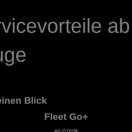
vicevorteile ab
uge
inen Blick
Fleet Go+
Ab: 0,00%