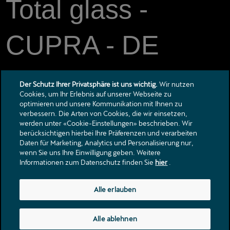
Total glass -
CUPRA - DE
Total glass - CUPRA - DE
Der Schutz Ihrer Privatsphäre ist uns wichtig.
Wir nutzen
Cookies, um Ihr Erlebnis auf unserer Webseite zu
optimieren und unsere Kommunikation mit Ihnen zu
verbessern. Die Arten von Cookies, die wir einsetzen,
Kontakt
werden unter «Cookie-Einstellungen» beschrieben. Wir
berücksichtigen hierbei Ihre Präferenzen und verarbeiten
Kataloge & Preislisten
Daten für Marketing, Analytics und Personalisierung nur,
Rechtliche Hinweise
wenn Sie uns Ihre Einwilligung geben. Weitere
Datenschutzerklärung
Informationen zum Datenschutz finden Sie
hier
.
Sonnenbodenstrasse 9
Alle erlauben
3076
Worb
info@proauto-worb.ch
Alle ablehnen
Tel.:
+41 31 932 33 77