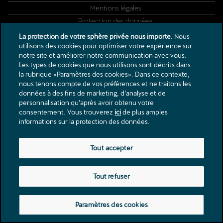
Mentions légales
Protection des donnèes
La protection de votre sphère privée nous importe.
Nous
utilisons des cookies pour optimiser votre expérience sur
Rte de Courtedoux 26
notre site et améliorer notre communication avec vous.
2900
Porrentruy
Les types de cookies que nous utilisons sont décrits dans
info@olivotti.ch
la rubrique «Paramètres des cookies». Dans ce contexte,
nous tenons compte de vos préférences et ne traitons les
Tél.:
+41 32 466 51 55
données à des fins de marketing, d’analyse et de
personnalisation qu’après avoir obtenu votre
consentement. Vous trouverez
ici
de plus amples
informations sur la protection des données.
Tout accepter
Tout refuser
Paramètres des cookies