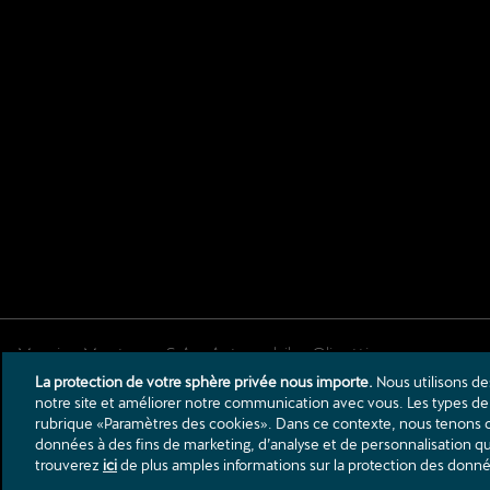
La protection de votre sphère privée nous importe.
Nous utilisons de
Rte de Courtedoux 26
notre site et améliorer notre communication avec vous. Les types de 
2900
Porrentruy
rubrique «Paramètres des cookies». Dans ce contexte, nous tenons c
info@olivotti.ch
données à des fins de marketing, d’analyse et de personnalisation 
trouverez
ici
de plus amples informations sur la protection des donn
Tél.:
+41 32 466 51 55