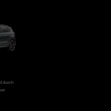
nd durch
eue