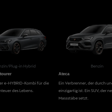
nzin/Plug-in Hybrid
Benzin
tourer
Ateca
her e-HYBRID-Kombi für die
Ein Verbrenner, der durch u
teuer des Lebens.
einzigartig ist. Ein SUV, der n
Massstäbe setzt.