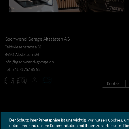
Feldwiesenstrasse 31
9450
Altstätten SG
info@gschwend-garage.ch
Tel.:
+41 71 757 95 95
Kontakt
Der Schutz Ihrer Privatsphäre ist uns wichtig.
Wir nutzen Cookies, um 
optimieren und unsere Kommunikation mit Ihnen zu verbessern. Die 