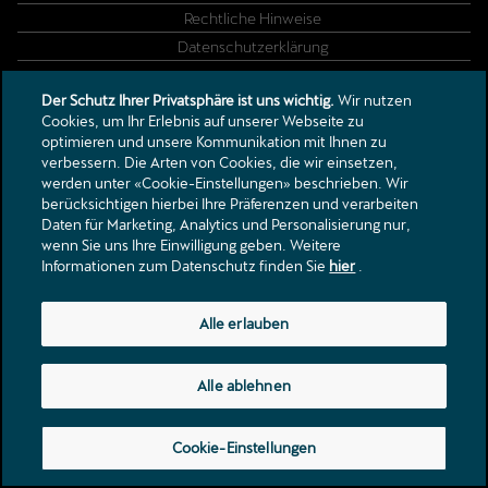
Rechtliche Hinweise
Datenschutzerklärung
Partner Datenschutzerklärung
Der Schutz Ihrer Privatsphäre ist uns wichtig.
Wir nutzen
Cookies, um Ihr Erlebnis auf unserer Webseite zu
Langfeldstrasse 10
optimieren und unsere Kommunikation mit Ihnen zu
verbessern. Die Arten von Cookies, die wir einsetzen,
9200
Gossau SG
werden unter «Cookie-Einstellungen» beschrieben. Wir
gng@gng.ch
berücksichtigen hierbei Ihre Präferenzen und verarbeiten
Tel.:
+41 71 388 57 57
Daten für Marketing, Analytics und Personalisierung nur,
wenn Sie uns Ihre Einwilligung geben. Weitere
Informationen zum Datenschutz finden Sie
hier
.
Alle erlauben
Alle ablehnen
Cookie-Einstellungen