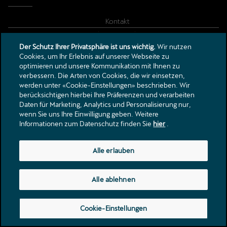
Kontakt
Kataloge & Preislisten
Der Schutz Ihrer Privatsphäre ist uns wichtig.
Wir nutzen
Rechtliche Hinweise
Cookies, um Ihr Erlebnis auf unserer Webseite zu
Datenschutzerklärung
optimieren und unsere Kommunikation mit Ihnen zu
Partner Datenschutzerklärung
verbessern. Die Arten von Cookies, die wir einsetzen,
werden unter «Cookie-Einstellungen» beschrieben. Wir
berücksichtigen hierbei Ihre Präferenzen und verarbeiten
Langfeldstrasse 10
Daten für Marketing, Analytics und Personalisierung nur,
wenn Sie uns Ihre Einwilligung geben. Weitere
9200
Gossau SG
Informationen zum Datenschutz finden Sie
hier
.
gng@gng.ch
Tel.:
+41 71 388 57 57
Alle erlauben
Alle ablehnen
Cookie-Einstellungen