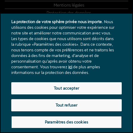
Mentions légales
Protection des donnèes
Garage Olympic Rte d'Aproz Sion SA
La protection de votre sphère privée nous importe.
Nous
utilisons des cookies pour optimiser votre expérience sur
notre site et améliorer notre communication avec vous.
Route d'Aproz 4, 1950 Sion
Les types de cookies que nous utilisons sont décrits dans
info@garageolympic.ch
Avenue de France 52, 3960 Sierre
la rubrique «Paramètres des cookies». Dans ce contexte,
nous tenons compte de vos préférences et ne traitons les
Tél.:
+41 27 323 75 12
info@garageolympic.ch
données à des fins de marketing, d’analyse et de
Tél.:
+41 27 455 33 33
personnalisation qu’après avoir obtenu votre
consentement. Vous trouverez
ici
de plus amples
informations sur la protection des données.
Tout accepter
Tout refuser
Paramètres des cookies