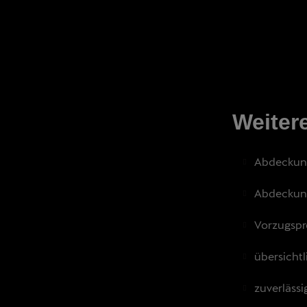
Weiter
Abdeckung
Abdeckung
Vorzugspre
übersichtl
zuverläss