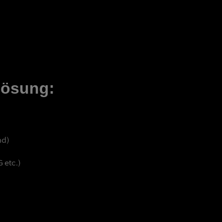
lösung:
nd)
 etc.)