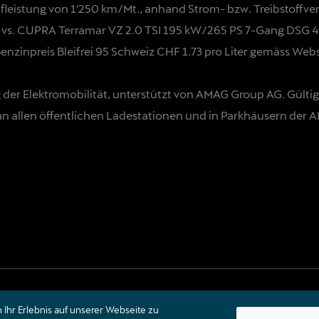
leistung von 1'250 km/Mt., anhand Strom- bzw. Treibstoffve
s. CUPRA Terramar VZ 2.0 TSI 195 kW/265 PS 7-Gang DSG 4D
Benzinpreis Bleifrei 95 Schweiz CHF 1.73 pro Liter gemäss Web
 der Elektromobilität, unterstützt von AMAG Group AG. Gül
 allen öffentlichen Ladestationen und in Parkhäusern der 
Ihr Erlebnis auf unserer Webseite zu