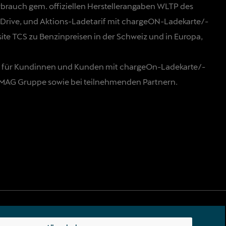
rbrauch gem. offiziellen Herstellerangaben WLTP des
rive, und Aktions-Ladetarif mit chargeON-Ladekarte/-
site TCS zu Benzinpreisen in der Schweiz und in Europa,
tig für Kundinnen und Kunden mit chargeOn-Ladekarte/-
AMAG Gruppe sowie bei teilnehmenden Partnern.