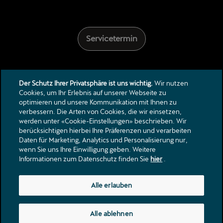
Servicetermin
Der Schutz Ihrer Privatsphäre ist uns wichtig.
Wir nutzen
Cookies, um Ihr Erlebnis auf unserer Webseite zu
optimieren und unsere Kommunikation mit Ihnen zu
verbessern. Die Arten von Cookies, die wir einsetzen,
Kontakt
werden unter «Cookie-Einstellungen» beschrieben. Wir
Kataloge & Preislisten
berücksichtigen hierbei Ihre Präferenzen und verarbeiten
Daten für Marketing, Analytics und Personalisierung nur,
Rechtliche Hinweise
wenn Sie uns Ihre Einwilligung geben. Weitere
Datenschutzerklärung
Informationen zum Datenschutz finden Sie
hier
.
Wilerstrasse 106
Alle erlauben
8370
Sirnach
info@garageherzog.ch
Alle ablehnen
Tel.:
+41 71 966 55 33