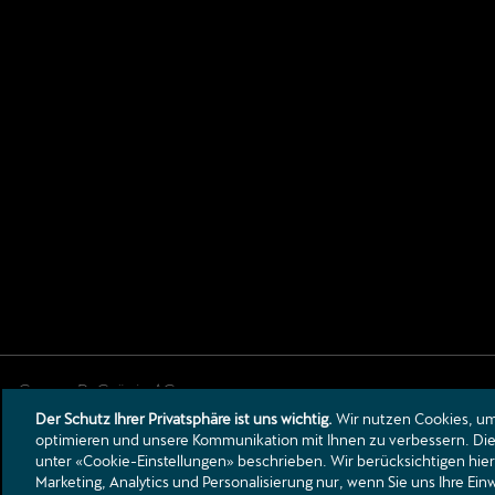
Der Schutz Ihrer Privatsphäre ist uns wichtig.
Wir nutzen Cookies, um 
Bielstrasse 14 & 27
optimieren und unsere Kommunikation mit Ihnen zu verbessern. Die 
3053
Münchenbuchsee
unter «Cookie-Einstellungen» beschrieben. Wir berücksichtigen hier
info@garage-gruenig.ch
Marketing, Analytics und Personalisierung nur, wenn Sie uns Ihre Ei