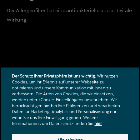
Der Allergenfilter hat eine antibakterielle und antivirale
Wirkung.
Der Schutz Ihrer Privatsphäre ist uns wichtig.
Wir nutzen
Cookies, um Ihr Erlebnis auf unserer Webseite zu
optimieren und unsere Kommunikation mit Ihnen zu
verbessern. Die Arten von Cookies, die wir einsetzen,
Kontakt
werden unter «Cookie-Einstellungen» beschrieben. Wir
Kataloge & Preislisten
berücksichtigen hierbei Ihre Präferenzen und verarbeiten
Daten für Marketing, Analytics und Personalisierung nur,
Rechtliche Hinweise
wenn Sie uns Ihre Einwilligung geben. Weitere
Datenschutzerklärung
Informationen zum Datenschutz finden Sie
hier
.
Regensdorferstrasse 8