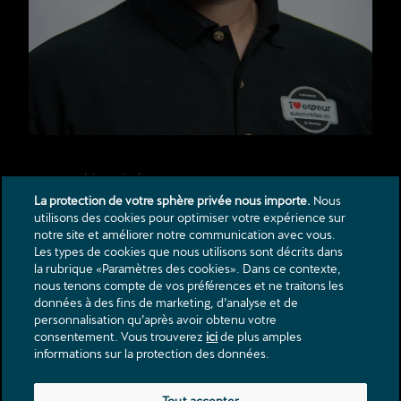
Qestaj Florim
Responsable technique
E-Mail
La protection de votre sphère privée nous importe.
Nous
utilisons des cookies pour optimiser votre expérience sur
+41 24 473 47 47
notre site et améliorer notre communication avec vous.
Les types de cookies que nous utilisons sont décrits dans
la rubrique «Paramètres des cookies». Dans ce contexte,
Contact
nous tenons compte de vos préférences et ne traitons les
données à des fins de marketing, d’analyse et de
Catalogues & listes de prix
personnalisation qu’après avoir obtenu votre
Mentions légales
consentement. Vous trouverez
ici
de plus amples
Protection des donnèes
informations sur la protection des données.
Rue des Dents-du-Midi 60