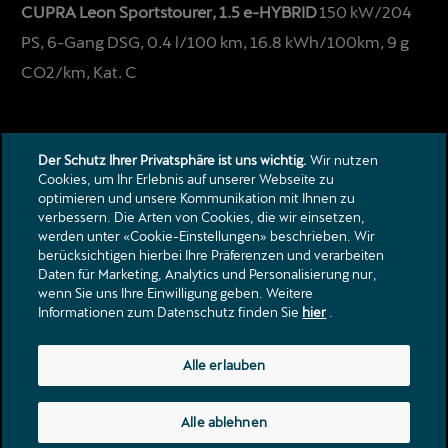
CUPRA Leon Sportstourer, 1.5 e-HYBRID
150 kW/204
PS, 6-Gang DSG, 0.4 l/100 km, 16.8 kWh/100km, 9 g
CO2/km, Kat. C
Der Schutz Ihrer Privatsphäre ist uns wichtig.
Wir nutzen
Cookies, um Ihr Erlebnis auf unserer Webseite zu
optimieren und unsere Kommunikation mit Ihnen zu
verbessern. Die Arten von Cookies, die wir einsetzen,
Kontakt
werden unter «Cookie-Einstellungen» beschrieben. Wir
berücksichtigen hierbei Ihre Präferenzen und verarbeiten
Kataloge & Preislisten
Daten für Marketing, Analytics und Personalisierung nur,
Rechtliche Hinweise
wenn Sie uns Ihre Einwilligung geben. Weitere
Datenschutzerklärung
Informationen zum Datenschutz finden Sie
hier
.
Landstrasse 62
Alle erlauben
5436
Würenlos
info@centrum-garage.ch
Alle ablehnen
Tel.:
+41 56 436 80 60