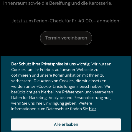
Innenraum sowie die Bereifung und die Karosserie.
Jetzt zum Ferien-Check für Fr. 49.00.– anmelden:
Termin vereinbaren
Der Schutz Ihrer Privatsphäre ist uns wichtig.
Wir nutzen
Cookies, um Ihr Erlebnis auf unserer Webseite zu
optimieren und unsere Kommunikation mit Ihnen zu
verbessern. Die Arten von Cookies, die wir einsetzen,
Kontakt
werden unter «Cookie-Einstellungen» beschrieben. Wir
Kataloge & Preislisten
berücksichtigen hierbei Ihre Präferenzen und verarbeiten
Daten für Marketing, Analytics und Personalisierung nur,
Rechtliche Hinweise
wenn Sie uns Ihre Einwilligung geben. Weitere
Datenschutzerklärung
Informationen zum Datenschutz finden Sie
hier
.
Landstrasse 62
Alle erlauben
5436
Würenlos