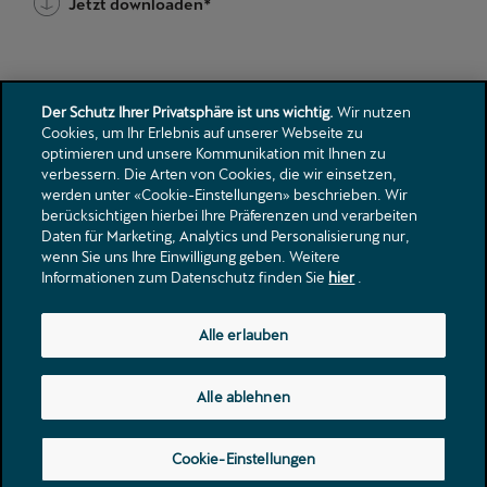
Der Schutz Ihrer Privatsphäre ist uns wichtig.
Wir nutzen
;
Cookies, um Ihr Erlebnis auf unserer Webseite zu
optimieren und unsere Kommunikation mit Ihnen zu
verbessern. Die Arten von Cookies, die wir einsetzen,
Kontakt
werden unter «Cookie-Einstellungen» beschrieben. Wir
Kataloge & Preislisten
berücksichtigen hierbei Ihre Präferenzen und verarbeiten
Daten für Marketing, Analytics und Personalisierung nur,
Rechtliche Hinweise
wenn Sie uns Ihre Einwilligung geben. Weitere
Datenschutzerklärung
Informationen zum Datenschutz finden Sie
hier
.
Landstrasse 62
Alle erlauben
5436
Würenlos
info@centrum-garage.ch
Alle ablehnen
Tel.:
+41 56 436 80 60
Cookie-Einstellungen