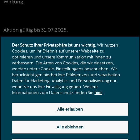
Wirkung.
Aktion gültig bis 31.07.2025.
* inkl. Reinigungsmittel und exkl. Kältemittel.
Der Schutz Ihrer Privatsphäre ist uns wichtig.
Wir nutzen
Cookies, um Ihr Erlebnis auf unserer Webseite zu
optimieren und unsere Kommunikation mit Ihnen zu
verbessern. Die Arten von Cookies, die wir einsetzen,
Kontakt
werden unter «Cookie-Einstellungen» beschrieben. Wir
Kataloge & Preislisten
berücksichtigen hierbei Ihre Präferenzen und verarbeiten
Daten für Marketing, Analytics und Personalisierung nur,
Rechtliche Hinweise
wenn Sie uns Ihre Einwilligung geben. Weitere
Datenschutzerklärung
Informationen zum Datenschutz finden Sie
hier
.
Langfeldstrasse 77
Alle erlauben
8500
Frauenfeld
frauenfeldost@buetikofergruppe.ch
Alle ablehnen
Tel.:
+41 52 725 07 70