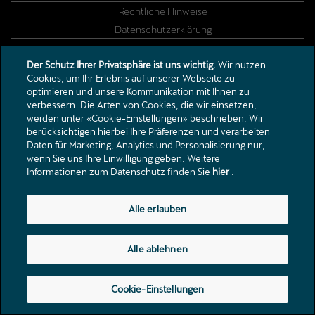
Rechtliche Hinweise
Datenschutzerklärung
Der Schutz Ihrer Privatsphäre ist uns wichtig.
Wir nutzen
Rietlistrasse 1
Cookies, um Ihr Erlebnis auf unserer Webseite zu
9403
Goldach
optimieren und unsere Kommunikation mit Ihnen zu
info@braemag.ch
verbessern. Die Arten von Cookies, die wir einsetzen,
werden unter «Cookie-Einstellungen» beschrieben. Wir
Tel.:
+41 71 844 00 30
berücksichtigen hierbei Ihre Präferenzen und verarbeiten
Daten für Marketing, Analytics und Personalisierung nur,
wenn Sie uns Ihre Einwilligung geben. Weitere
Informationen zum Datenschutz finden Sie
hier
.
Alle erlauben
Alle ablehnen
Cookie-Einstellungen