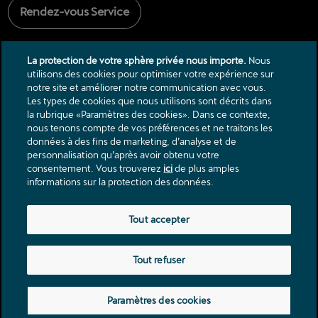
Rendez-vous Service
La protection de votre sphère privée nous importe.
Nous
utilisons des cookies pour optimiser votre expérience sur
notre site et améliorer notre communication avec vous.
Les types de cookies que nous utilisons sont décrits dans
la rubrique «Paramètres des cookies». Dans ce contexte,
Contact
nous tenons compte de vos préférences et ne traitons les
données à des fins de marketing, d’analyse et de
Catalogues & listes de prix
personnalisation qu’après avoir obtenu votre
Mentions légales
consentement. Vous trouverez
ici
de plus amples
Protection des donnèes
informations sur la protection des données.
Rue des Fléchères 1
Tout accepter
1274
Signy
info@garage-bottone.ch
Tout refuser
Tél.:
+41 22 365 40 50
Paramètres des cookies