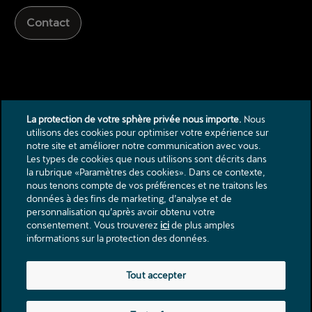
Contact
La protection de votre sphère privée nous importe.
Nous
utilisons des cookies pour optimiser votre expérience sur
notre site et améliorer notre communication avec vous.
Les types de cookies que nous utilisons sont décrits dans
la rubrique «Paramètres des cookies». Dans ce contexte,
Contact
nous tenons compte de vos préférences et ne traitons les
données à des fins de marketing, d’analyse et de
Catalogues & listes de prix
personnalisation qu’après avoir obtenu votre
Mentions légales
consentement. Vous trouverez
ici
de plus amples
Protection des donnèes
informations sur la protection des données.
Rue des Fléchères 1
Tout accepter
1274
Signy
info@garage-bottone.ch