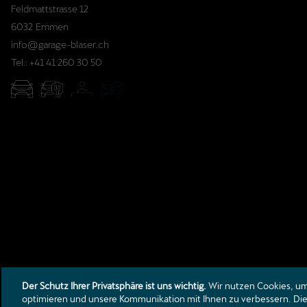
Feldmattstrasse 12
6032
Emmen
info@garage-blaser.ch
Tel.:
+41 41 260 30 50
Der Schutz Ihrer Privatsphäre ist uns wichtig.
Wir nutzen Cookies, um 
optimieren und unsere Kommunikation mit Ihnen zu verbessern. Die 