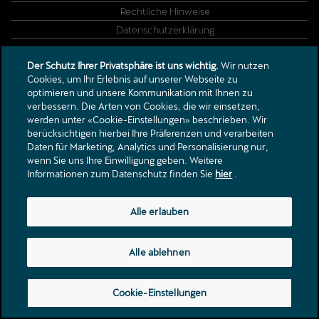
Rechtliche Hinweise
Datenschutzerklärung
Der Schutz Ihrer Privatsphäre ist uns wichtig.
Wir nutzen
Cookies, um Ihr Erlebnis auf unserer Webseite zu
Industriestrasse 12, 3812 Wilderswil
optimieren und unsere Kommunikation mit Ihnen zu
wilderswil@autorueger.ch
Hauptstrasse 7, 3860 Meiringen
verbessern. Die Arten von Cookies, die wir einsetzen,
werden unter «Cookie-Einstellungen» beschrieben. Wir
Tel.:
+41 33 822 77 88
meiringen@autorueger.ch
berücksichtigen hierbei Ihre Präferenzen und verarbeiten
Tel.:
+41 33 972 44 00
Daten für Marketing, Analytics und Personalisierung nur,
wenn Sie uns Ihre Einwilligung geben. Weitere
Informationen zum Datenschutz finden Sie
hier
.
Alle erlauben
Alle ablehnen
Cookie-Einstellungen